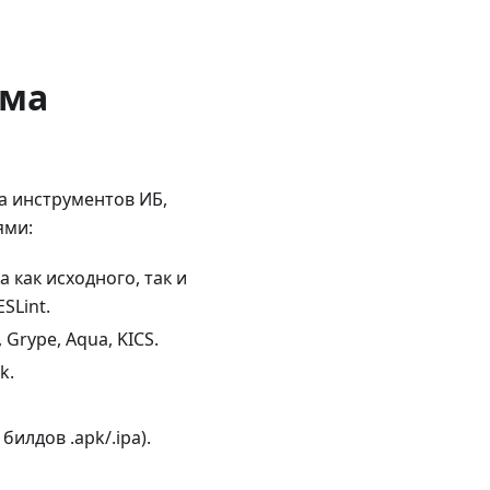
ема
а инструментов ИБ,
ями:
ка как исходного, так и
SLint.
, Grype, Aqua, KICS.
k.
билдов .apk/.ipa).