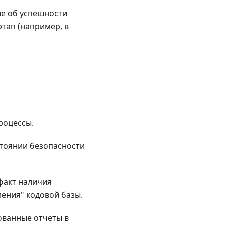
ие об успешности
тап (например, в
роцессы.
тоянии безопасности
факт наличия
ления" кодовой базы.
ованные отчеты в