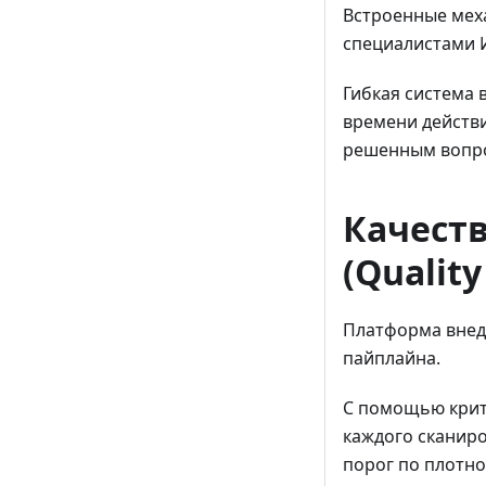
Встроенные мех
специалистами 
Гибкая система 
времени действи
решенным вопрос
Качеств
(Quality
Платформа внедр
пайплайна.
С помощью крит
каждого сканир
порог по плотно