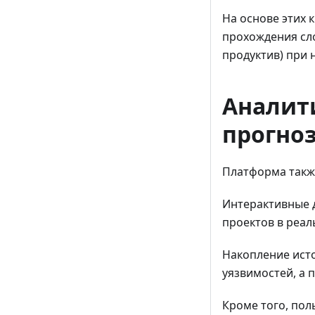
На основе этих
прохождения сло
продуктив) при 
Аналити
прогно
Платформа такж
Интерактивные 
проектов в реа
Накопление исто
уязвимостей, а 
Кроме того, по