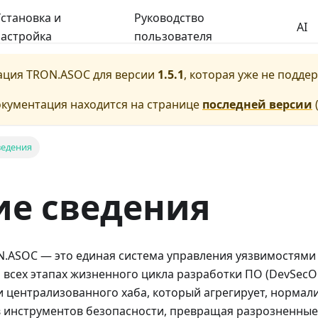
становка и
Руководство
AI
астройка
пользователя
ация
TRON.ASOC
для версии
1.5.1
, которая уже не подде
окументация находится на странице
последней версии
ведения
е сведения
.ASOC — это единая система управления уязвимостями 
 всех этапах жизненного цикла разработки ПО (DevSecO
и централизованного хаба, который агрегирует, нормал
в инструментов безопасности, превращая разрозненные