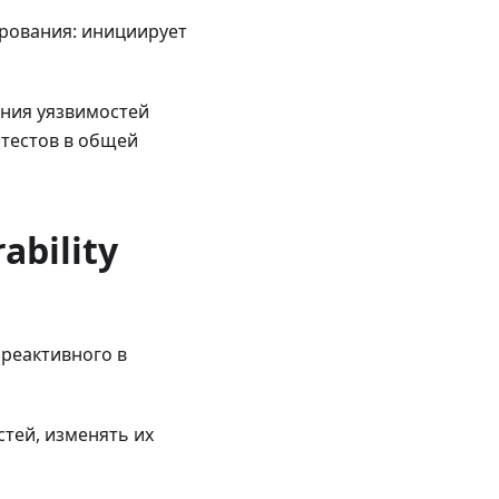
ирования: инициирует
ения уязвимостей
нтестов в общей
bility
реактивного в
тей, изменять их