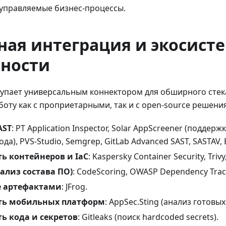
 управляемые бизнес-процессы.
ная интеграция и экосист
сности
упает универсальным коннектором для обширного стек
оту как с проприетарными, так и с open-source решени
AST
: PT Application Inspector, Solar AppScreener (поддерж
да), PVS-Studio, Semgrep, GitLab Advanced SAST, SASTAV, E
ть контейнеров и IaC
: Kaspersky Container Security, Trivy
ализ состава ПО)
: CodeScoring, OWASP Dependency Trac
е артефактами
: JFrog.
ть мобильных платформ
: AppSec.Sting (анализ готовых 
ь кода и секретов
: Gitleaks (поиск hardcoded secrets).