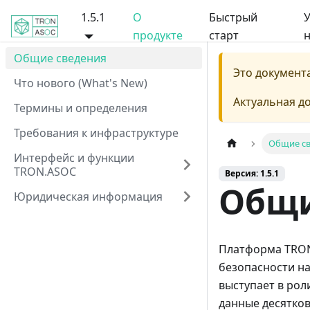
1.5.1
О
Быстрый
У
продукте
старт
н
Общие сведения
Это документ
Что нового (What's New)
Актуальная д
Термины и определения
Требования к инфраструктуре
Общие с
Интерфейс и функции
TRON.ASOC
Версия: 1.5.1
Общи
Юридическая информация
Платформа ТRON
безопасности на
выступает в рол
данные десятко