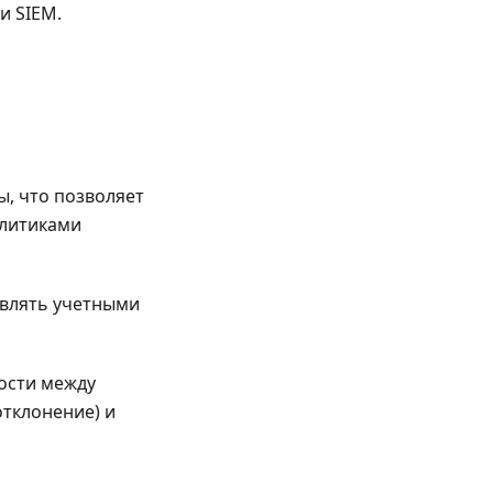
и SIEM.
ы, что позволяет
олитиками
авлять учетными
ности между
тклонение) и