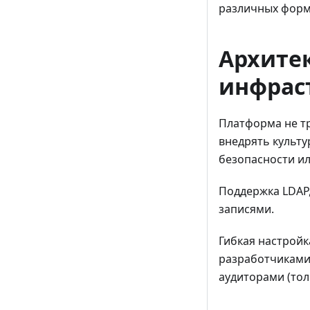
различных форм
Архите
инфрас
Платформа не тр
внедрять культу
безопасности ил
Поддержка LDAP,
записями.
Гибкая настройк
разработчиками 
аудиторами (тол