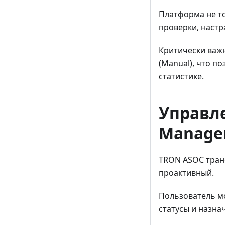
Платформа не то
проверки, настр
Критически важ
(Manual), что п
статистике.
Управле
Manage
TRON ASOC тран
проактивный.
Пользователь мо
статусы и назна