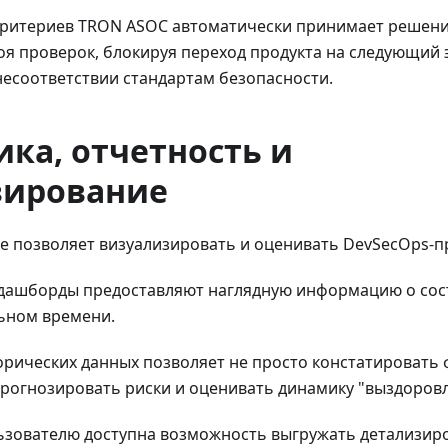
 критериев TRON ASOC автоматически принимает решен
я проверок, блокируя переход продукта на следующий э
несоответствии стандартам безопасности.
ка, отчетность и
зирование
е позволяет визуализировать и оценивать DevSecOps-п
дашборды предоставляют наглядную информацию о сос
льном времени.
рических данных позволяет не просто констатировать 
прогнозировать риски и оценивать динамику "выздоров
льзователю доступна возможность выгружать детализир