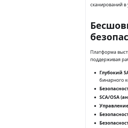
сканирований в
Бесшов
безопа
Платформа выст
поддерживая раб
Глубокий S
бинарного ко
Безопаснос
SCA/OSA (ан
Управлени
Безопаснос
Безопасност