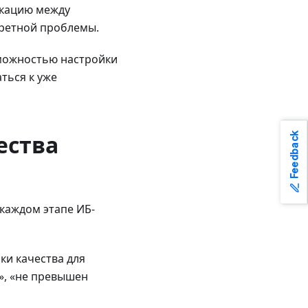
кацию между
кретной проблемы.
озможностью настройки
ться к уже
ества
Feedback
 каждом этапе ИБ-
и качества для
», «не превышен