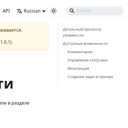
API
Russian
Детальный просмотр
рживается.
уязвимости
(
1.6.1
).
Доступные возможности
Комментарии
Управление статусами
Фильтрация
Создание задач в трекере
ти
или в разделе