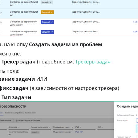
ь на кнопку
Создать задачи из проблем
ся окне:
ь
Трекер задач
(подробнее см.
Трекеры задач
ть поле:
вание задачи
ИЛИ
фикс задач
(в зависимости от настроек трекера)
ь
Тип задачи