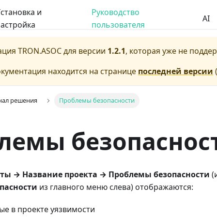
становка и
Руководство
AI
астройка
пользователя
ация
TRON.ASOC
для версии
1.2.1
, которая уже не подде
окументация находится на странице
последней версии
нал решения
Проблемы безопасности
лемы безопаснос
ты → Название проекта → Проблемы безопасности
(
пасности
из главного меню слева) отображаются:
ые в проекте уязвимости