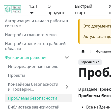
1.2.1
О
Быстрый
У
продукте
старт
н
Авторизация и начало работы в
системе
Это документ
Настройки главного меню
Актуальная д
Настройки элементов рабочей
области
Функцио
Функционал решения
Версия: 1.2.1
Информационная панель
Проб
Проекты
Конвейеры безопасности
и Проверки
В разделе
Проек
безопасности
Проблемы безо
Проблемы безопасности
Библиотека зависимостей
Все найденн