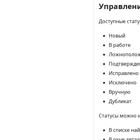
Управлени
Доступные стату
Новый
В работе
Ложнополо
Подтвержде
Исправлено
Исключено
Вручную
Дубликат
Статусы можно 
В списке на
В окне дета