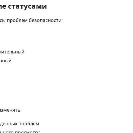
е статусами
сы проблем безопасности:
жительный
нный
изменять:
йденных проблем
льного просмотра