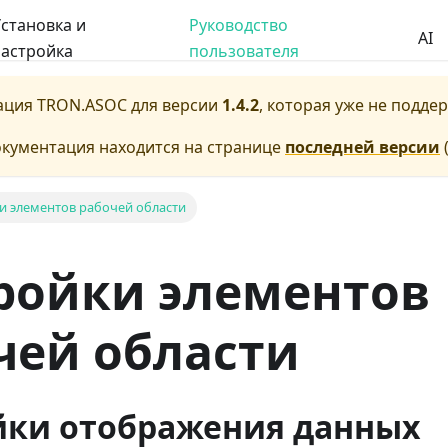
становка и
Руководство
AI
астройка
пользователя
ация
TRON.ASOC
для версии
1.4.2
, которая уже не подде
окументация находится на странице
последней версии
и элементов рабочей области
ройки элементов
чей области
йки отображения данных