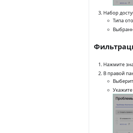
Набор досту
Типа от
Выбранн
Фильтрац
Нажмите зн
В правой па
Выберит
Укажите