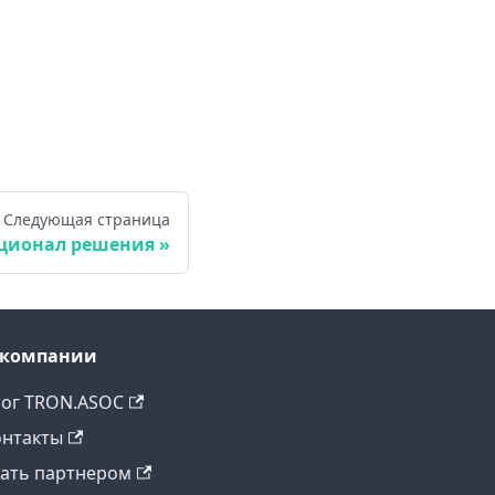
Следующая страница
ционал решения
 компании
лог TRON.ASOC
онтакты
тать партнером