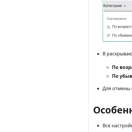
В раскрыва
По воз
По убы
Для отмены
Особен
Все настрой