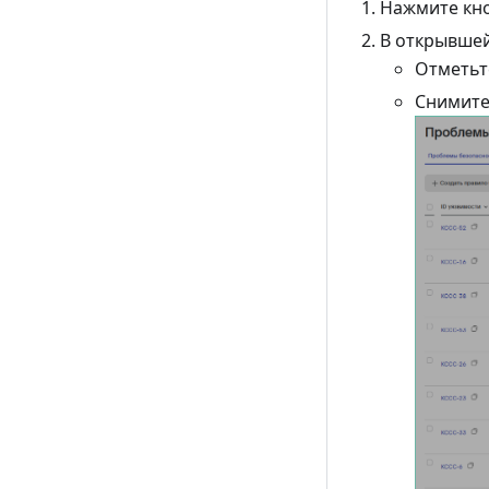
Нажмите кн
В открывше
Отметьт
Снимите