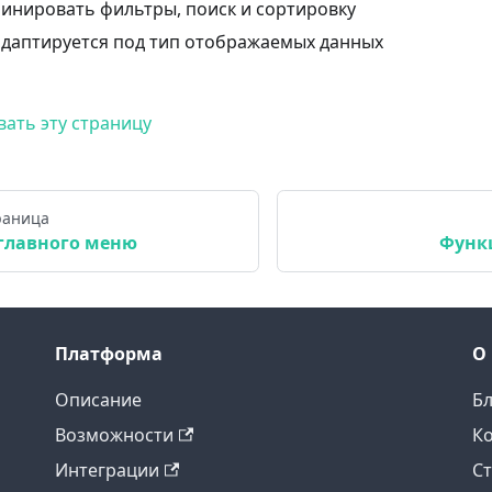
нировать фильтры, поиск и сортировку
даптируется под тип отображаемых данных
ать эту страницу
раница
главного меню
Функ
Платформа
О
Описание
Б
Возможности
К
Интеграции
С