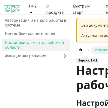
1.4.2
О
Быстрый
У
продукте
старт
н
Авторизация и начало работы в
системе
Это документ
Настройки главного меню
Актуальная д
Настройки элементов рабочей
области
Настройк
Функционал решения
Версия: 1.4.2
Наст
рабо
Настро