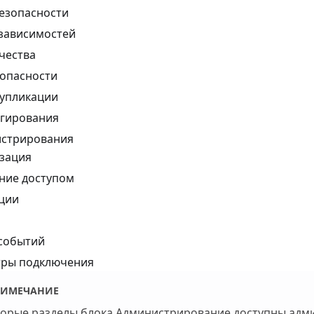
езопасности
зависимостей
чества
зопасности
дупликации
агирования
истрирования
зация
ние доступом
ции
событий
ры подключения
РИМЕЧАНИЕ
орые разделы блока Администрирование доступны адм