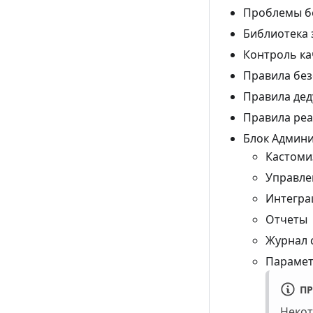
Проблемы б
Библиотека 
Контроль ка
Правила бе
Правила де
Правила ре
Блок Админ
Кастоми
Управле
Интегра
Отчеты
Журнал 
Парамет
П
Некот