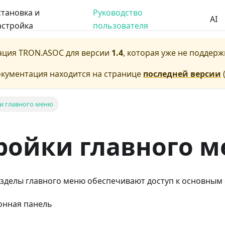
становка и
Руководство
AI
астройка
пользователя
ация
TRON.ASOC
для версии
1.4
, которая уже не поддерж
окументация находится на странице
последней версии
и главного меню
ройки главного 
азделы главного меню обеспечивают доступ к основным
нная панель