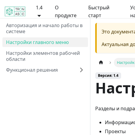
1.4
О
Быстрый
У
продукте
старт
н
Авторизация и начало работы в
системе
Это документ
Настройки главного меню
Актуальная д
Настройки элементов рабочей
области
Настройк
Функционал решения
Версия: 1.4
Наст
Разделы и подр
Информацио
Проекты